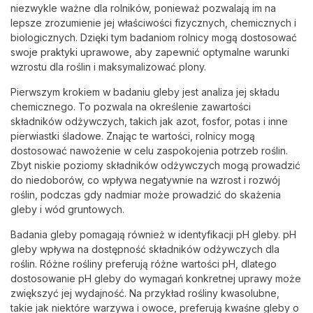
niezwykle ważne dla rolników, ponieważ pozwalają im na
lepsze zrozumienie jej właściwości fizycznych, chemicznych i
biologicznych. Dzięki tym badaniom rolnicy mogą dostosować
swoje praktyki uprawowe, aby zapewnić optymalne warunki
wzrostu dla roślin i maksymalizować plony.
Pierwszym krokiem w badaniu gleby jest analiza jej składu
chemicznego. To pozwala na określenie zawartości
składników odżywczych, takich jak azot, fosfor, potas i inne
pierwiastki śladowe. Znając te wartości, rolnicy mogą
dostosować nawożenie w celu zaspokojenia potrzeb roślin.
Zbyt niskie poziomy składników odżywczych mogą prowadzić
do niedoborów, co wpływa negatywnie na wzrost i rozwój
roślin, podczas gdy nadmiar może prowadzić do skażenia
gleby i wód gruntowych.
Badania gleby pomagają również w identyfikacji pH gleby. pH
gleby wpływa na dostępność składników odżywczych dla
roślin. Różne rośliny preferują różne wartości pH, dlatego
dostosowanie pH gleby do wymagań konkretnej uprawy może
zwiększyć jej wydajność. Na przykład rośliny kwasolubne,
takie jak niektóre warzywa i owoce, preferują kwaśne gleby o