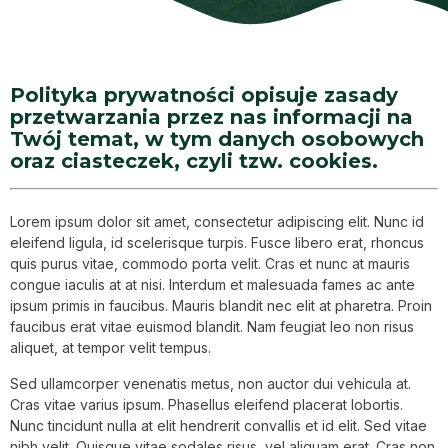
Polityka prywatności opisuje zasady
przetwarzania przez nas informacji na
Twój temat, w tym danych osobowych
oraz ciasteczek, czyli tzw. cookies.
Lorem ipsum dolor sit amet, consectetur adipiscing elit. Nunc id
eleifend ligula, id scelerisque turpis. Fusce libero erat, rhoncus
quis purus vitae, commodo porta velit. Cras et nunc at mauris
congue iaculis at at nisi. Interdum et malesuada fames ac ante
ipsum primis in faucibus. Mauris blandit nec elit at pharetra. Proin
faucibus erat vitae euismod blandit. Nam feugiat leo non risus
aliquet, at tempor velit tempus.
Sed ullamcorper venenatis metus, non auctor dui vehicula at.
Cras vitae varius ipsum. Phasellus eleifend placerat lobortis.
Nunc tincidunt nulla at elit hendrerit convallis et id elit. Sed vitae
nibh velit. Quisque vitae sodales risus, vel aliquam erat. Cras non