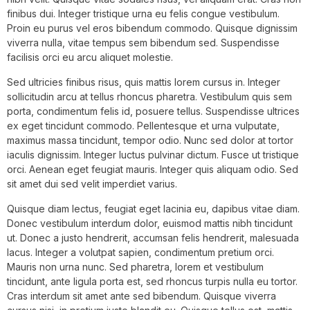
finibus dui. Integer tristique urna eu felis congue vestibulum.
Proin eu purus vel eros bibendum commodo. Quisque dignissim
viverra nulla, vitae tempus sem bibendum sed. Suspendisse
facilisis orci eu arcu aliquet molestie.
Sed ultricies finibus risus, quis mattis lorem cursus in. Integer
sollicitudin arcu at tellus rhoncus pharetra. Vestibulum quis sem
porta, condimentum felis id, posuere tellus. Suspendisse ultrices
ex eget tincidunt commodo. Pellentesque et urna vulputate,
maximus massa tincidunt, tempor odio. Nunc sed dolor at tortor
iaculis dignissim. Integer luctus pulvinar dictum. Fusce ut tristique
orci. Aenean eget feugiat mauris. Integer quis aliquam odio. Sed
sit amet dui sed velit imperdiet varius.
Quisque diam lectus, feugiat eget lacinia eu, dapibus vitae diam.
Donec vestibulum interdum dolor, euismod mattis nibh tincidunt
ut. Donec a justo hendrerit, accumsan felis hendrerit, malesuada
lacus. Integer a volutpat sapien, condimentum pretium orci.
Mauris non urna nunc. Sed pharetra, lorem et vestibulum
tincidunt, ante ligula porta est, sed rhoncus turpis nulla eu tortor.
Cras interdum sit amet ante sed bibendum. Quisque viverra