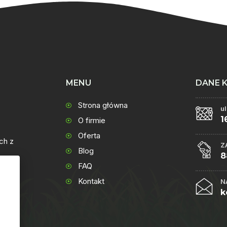
MENU
DANE 
Strona główna
u
1
O firmie
Oferta
ch z
Z
Blog
8
FAQ
Kontakt
N
k