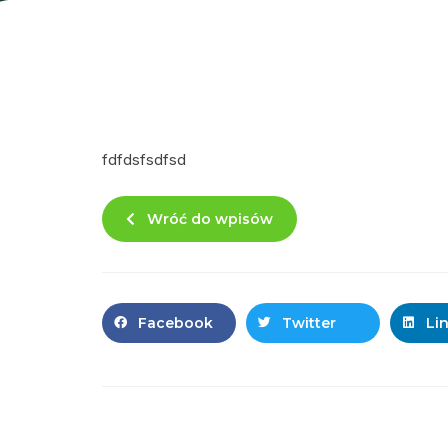
fdfdsfsdfsd
Wróć do wpisów
Facebook
Twitter
Li