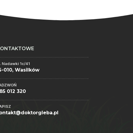
KONTAKTOWE
l. Nadawki 1c/41
6-010, Wasilków
ADZWOŃ
85 012 320
APISZ
ontakt@doktorgleba.pl